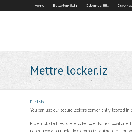
Home
Betterton56481
Osborne25881
Osborne
Mettre locker.iz
Publisher
You can use our secure lockers conveniently located in t
Prüfen, ob die Elektroteile locker oder korrekt positionie
pas mueve a su punto de extrema iz- quierda, la For opti