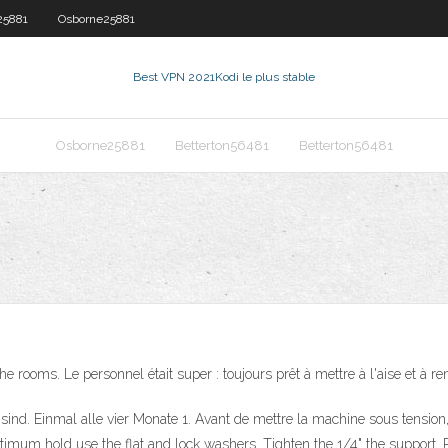
25881
Osborne25881
Best VPN 2021
Kodi le plus stable
Osborne25881
Betterton56481
Betterton56481
he rooms. Le personnel était super : toujours prêt à mettre à l'aise et à 
rt sind. Einmal alle vier Monate 1. Avant de mettre la machine sous tension,
mum hold use the flat and lock washers. Tighten the 1/4" the support. Pu