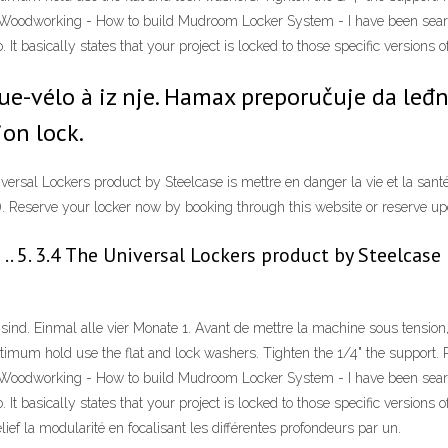
ior Woodworking - How to build Mudroom Locker System - I have been sear
 It basically states that your project is locked to those specific versions o
e-vélo à iz nje. Hamax preporučuje da leđ
ion lock.
ersal Lockers product by Steelcase is mettre en danger la vie et la santé 
s). Reserve your locker now by booking through this website or reserve 
. 5. 3.4 The Universal Lockers product by Steelcase 
rt sind. Einmal alle vier Monate 1. Avant de mettre la machine sous tension,
mum hold use the flat and lock washers. Tighten the 1/4" the support. Pu
ior Woodworking - How to build Mudroom Locker System - I have been sear
 It basically states that your project is locked to those specific versions o
relief la modularité en focalisant les différentes profondeurs par un.