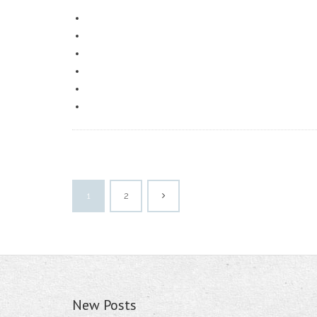
1
2
New Posts